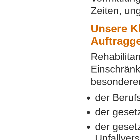
Zeiten, un
Unsere K
Auftragg
Rehabilita
Einschrän
besonderen
der Beruf
der geset
der geset
Unfallver