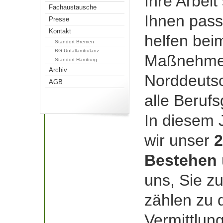
Ihre Arbeit 
Fachaustausche
Ihnen pass
Presse
Kontakt
helfen bei
Standort Bremen
BG Unfallambulanz
Maßnehme
Standort Hamburg
Archiv
Norddeutsc
AGB
alle Beruf
In diesem 
wir unser
2
Bestehen
uns, Sie z
zählen zu 
Vermittlung