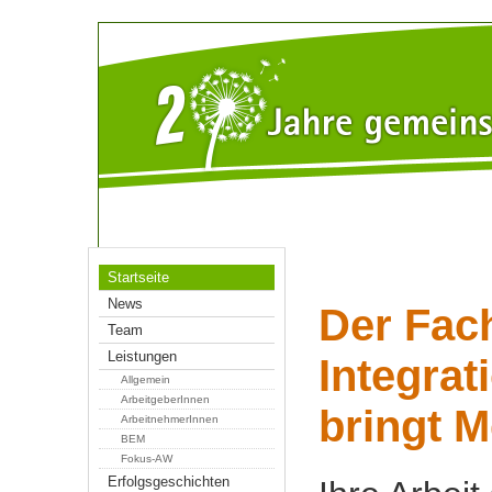
Startseite
News
Der Fach
Team
Leistungen
Integrat
Allgemein
ArbeitgeberInnen
bringt M
ArbeitnehmerInnen
BEM
Fokus-AW
Erfolgsgeschichten