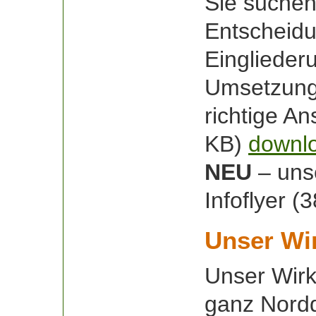
Sie suchen
Entscheidu
Eingliede
Umsetzungs
richtige An
KB)
downl
NEU
– unse
Infoflyer 
Unser Wi
Unser Wirk
ganz Nordd