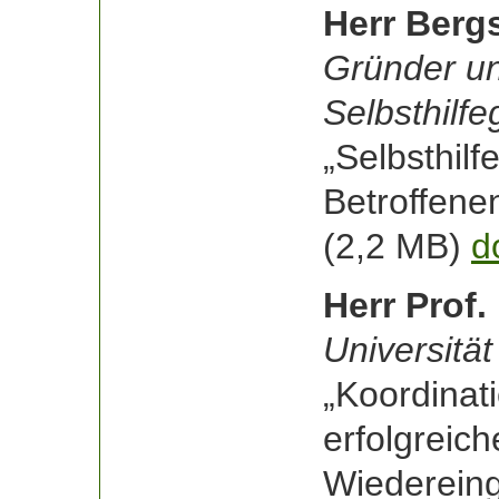
Herr Berg
Gründer un
Selbsthil
„Selbsthilf
Betroffene
(2,2 MB)
d
Herr Prof.
Universitä
„Koordinat
erfolgreich
Wiedereing