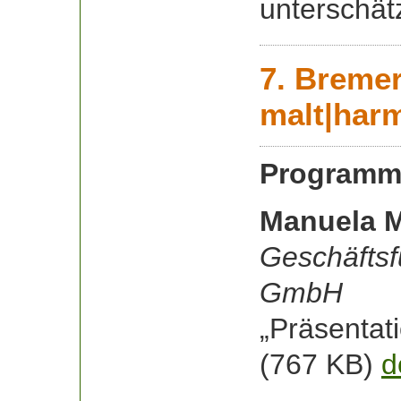
unterschätz
7. Breme
malt|ha
Programm
Manuela M
Geschäftsf
GmbH
„Präsentati
(767 KB)
d