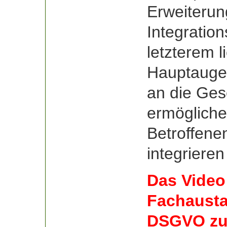
Erweiterun
Integratio
letzterem l
Hauptauge
an die Gese
ermögliche
Betroffene
integrieren
Das Video
Fachaustau
DSGVO zum