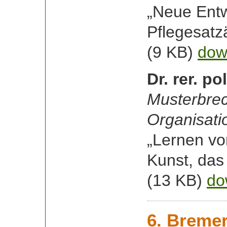
„Neue Entw
Pflegesat
(9 KB)
dow
Dr. rer. p
Musterbrec
Organisati
„Lernen vo
Kunst, das
(13 KB)
do
6. Breme