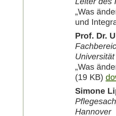
Leiter des
„Was änder
und Integr
Prof. Dr. 
Fachbereic
Universitä
„Was ändert
(19 KB)
do
Simone Li
Pflegesach
Hannover