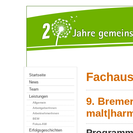
Fachaus
Startseite
News
Team
Leistungen
9. Breme
Allgemein
ArbeitgeberInnen
malt|ha
ArbeitnehmerInnen
BEM
Fokus-AW
Programm
Erfolgsgeschichten