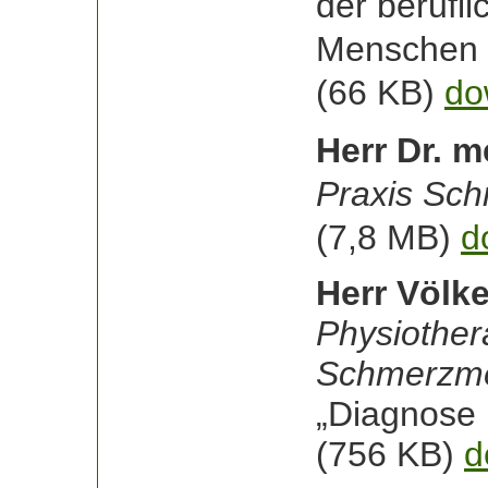
der berufl
Menschen 
(66 KB)
do
Herr Dr. 
Praxis Sc
(7,8 MB)
d
Herr Völke
Physiother
Schmerzme
„Diagnose
(756 KB)
d