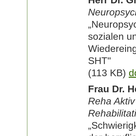
Neuropsyc
„Neuropsyc
sozialen u
Wiedereing
SHT"
(113 KB)
d
Frau Dr. 
Reha Aktiv
Rehabilitat
„Schwierig