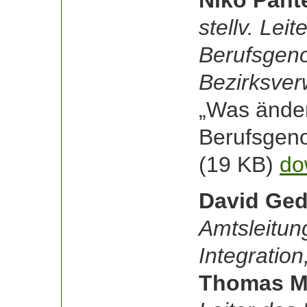
Niko Pante
stellv. Lei
Berufsgeno
Bezirksve
„Was ändert
Berufsgen
(19 KB)
do
David Ged
Amtsleitun
Integratio
Thomas M