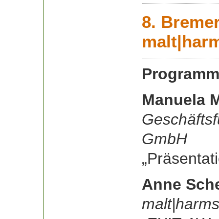
8. Breme
malt|ha
Programm
Manuela M
Geschäftsf
GmbH
„Präsentati
Anne Sch
malt|harm