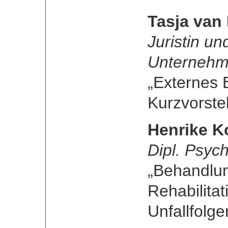
Tasja van
Juristin un
Unternehm
„Externes 
Kurzvorst
Henrike K
Dipl. Psyc
„Behandlun
Rehabilita
Unfallfolge