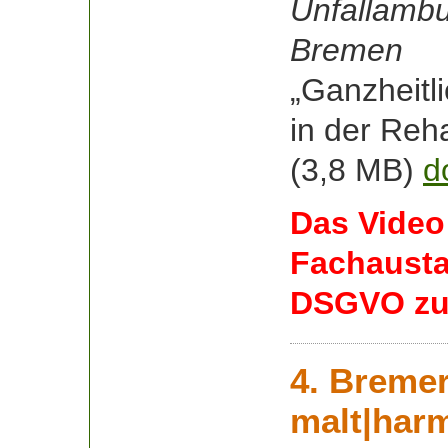
Unfallamb
Bremen
„Ganzheitl
in der Reha
(3,8 MB)
d
Das Video
Fachaustau
DSGVO zum
4. Breme
malt|ha