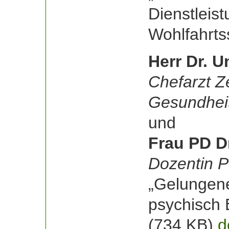
Dienstleist
Wohlfahrts
Herr Dr. U
Chefarzt Z
Gesundheit
und
Frau PD Dr
Dozentin P
„Gelungene
psychisch 
(734 KB)
d