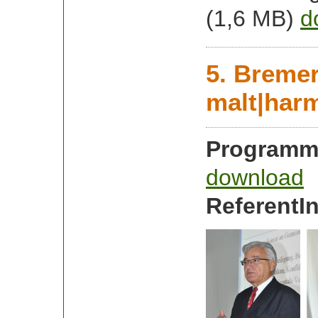
(1,6 MB)
d
5. Breme
malt|ha
Programm
download
ReferentIn