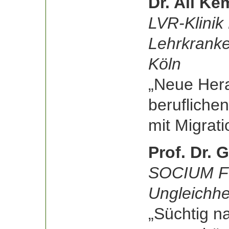
Dr. Ali K
LVR-Klinik
Lehrkranke
Köln
„Neue Hera
berufliche
mit Migrat
Prof. Dr. 
SOCIUM F
Ungleichhe
„Süchtig n