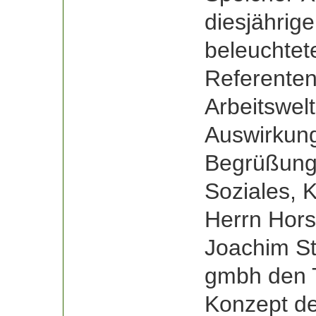
diesjährige
beleuchtet
Referente
Arbeitswel
Auswirkung
Begrüßung 
Soziales, 
Herrn Hors
Joachim St
gmbh den T
Konzept der