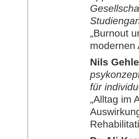
Gesellscha
Studiengan
„Burnout u
modernen A
Nils Gehl
psykonzept
für individu
„Alltag im
Auswirkung
Rehabilitat